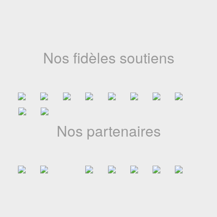
La Côte d’Ivoire franchit une nouvelle étape dans le
développement de l’animation africaine avec l’annonce de la
première édition du Marché africain du film d’animation
(MAFA), prévue en novembre 20...
Nos fidèles soutiens
18-05-2026
A jamais dans nos mémoires
Le Festival du Cinéma d’Animation Africain du Cameroun
Nos partenaires
(CANIMAF) a appris avec une profonde tristesse le décès de
l’illustre Bassek Ba Kobhio, figure majeure du cinéma africain et
artisan infatiga...
13-05-2026