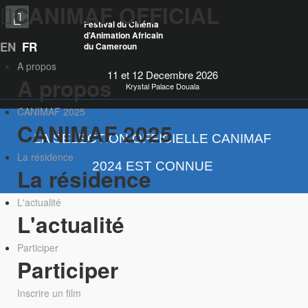
CANIMAF OFFICIAL
Festival du Cinéma
d’Animation Africain
EN
FR
du Cameroun
A propos
11 et 12 Decembre 2026
A propos
Krystal Palace Douala
CANIMAF 2025
CANIMAF 2025
LA SÉLECTION OFFICIELLE CANIMAF
La résidence
2024 EST CONNUE
La résidence
L'actualité
L'actualité
Participer
Participer
Inscrire un film