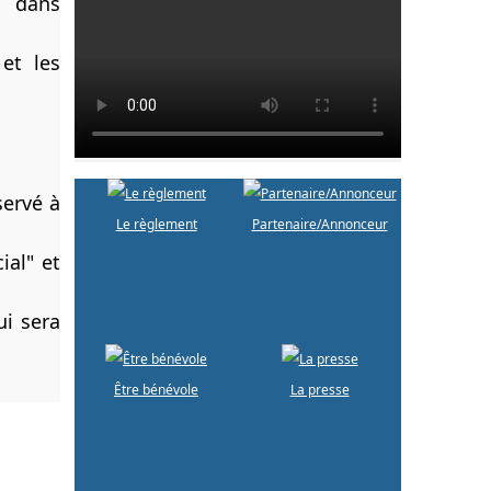
t dans
et les
servé à
Le règlement
Partenaire/Annonceur
ial" et
ui sera
Être bénévole
La presse