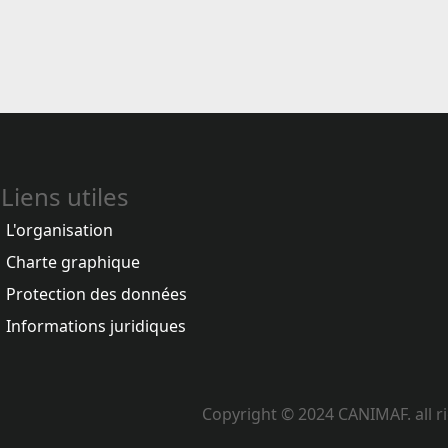
Liens utiles
L'organisation
Charte graphique
Protection des données
Informations juridiques
Copyright © 2024 CANIMAF. all r