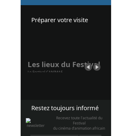
Préparer votre visite
Les lieux du Festival
Le Festival CANIMAF
constitué d'une section
"Tacking-Place" se tient au
sein des locaux de
l'Instituts...
Restez toujours informé
Recevez toute l'actualité du
Festival
du cinéma d’animation africain