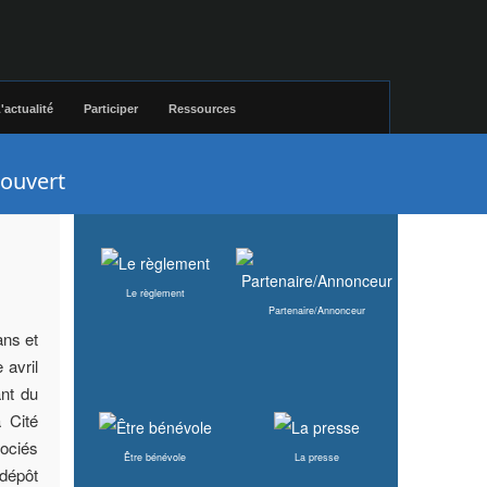
'actualité
Participer
Ressources
 ouvert
Le règlement
Partenaire/Annonceur
ans et
 avril
ant du
a Cité
sociés
Être bénévole
La presse
 dépôt