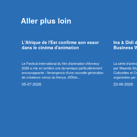
Aller plus loin
L'Afrique de l'Est confirme son essor
Ina & Didi 
dans le cinéma d'animation
Business 
Le Festival international du film d'animation d'Annecy
La série d’anim
2026 a mis en lumière une dynamique particulièrement
par Waanda Stud
encourageante : l'émergence d'une nouvelle génération
Culturelles et 
de créateurs venus du Kenya, d'Éthio...
organisées par l
05-07-2026
23-06-2026