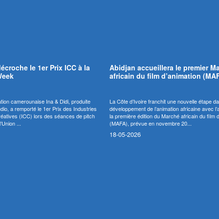
décroche le 1er Prix ICC à la
Abidjan accueillera le premier M
Week
africain du film d’animation (MA
ation camerounaise Ina & Didi, produite
La Côte d’Ivoire franchit une nouvelle étape da
io, a remporté le 1er Prix des Industries
développement de l’animation africaine avec l
Créatives (ICC) lors des séances de pitch
la première édition du Marché africain du film 
’Union ...
(MAFA), prévue en novembre 20...
18-05-2026