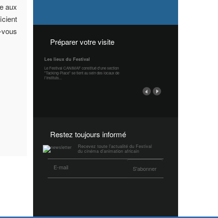
re aux
icient
z-vous
Préparer votre visite
Les lieux du Festival
Le Festival CANIMAF constitué d'une section
"Tacking-Place" se tient au sein des locaux de
l'Instituts...
Restez toujours informé
Recevez toute l'actualité du Festival
du cinéma d’animation africain