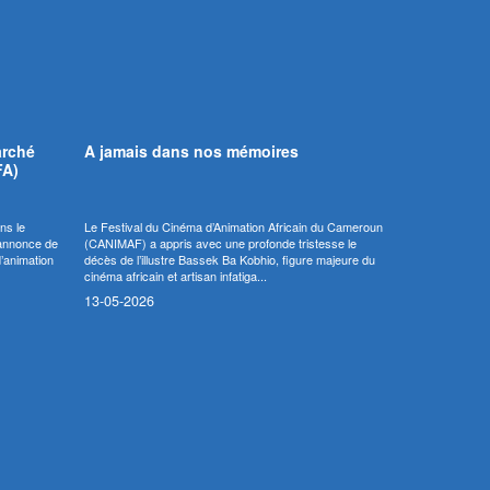
arché
A jamais dans nos mémoires
FA)
ns le
Le Festival du Cinéma d’Animation Africain du Cameroun
’annonce de
(CANIMAF) a appris avec une profonde tristesse le
d’animation
décès de l’illustre Bassek Ba Kobhio, figure majeure du
cinéma africain et artisan infatiga...
13-05-2026