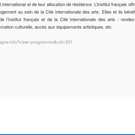
nternational et de leur allocation de résidence. L’Institut français off
-logement au sein de la Cité internationale des arts. Elles et ils bénéf
 l’Institut français et de la Cité internationale des arts : rende
mmation culturelle, accès aux équipements artistiques, etc.
ampagne-info?view=programme&cid=291
Prev
Next