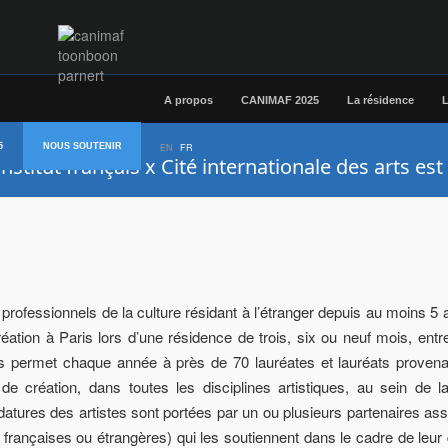
A propos
CANIMAF 2025
La résidence
L
5
NOUS SOUTENIR
EN
FR
titut français x Cité internationale des arts est
rofessionnels de la culture résidant à l’étranger depuis au moins 5 
ation à Paris lors d’une résidence de trois, six ou neuf mois, entre
nçais permet chaque année à près de 70 lauréates et lauréats proven
 création, dans toutes les disciplines artistiques, au sein de l
datures des artistes sont portées par un ou plusieurs partenaires as
les françaises ou étrangères) qui les soutiennent dans le cadre de leur