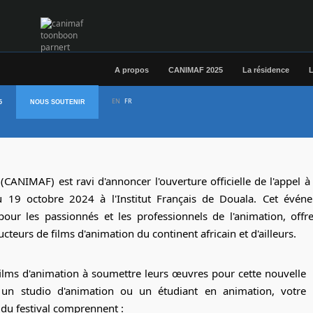
A propos
CANIMAF 2025
La résidence
L
EN
FR
5
NOUS SOUTENIR
st ouvert
CANIMAF) est ravi d'annoncer l'ouverture officielle de l'appel à
u 19 octobre 2024 à l'Institut Français de Douala. Cet évén
our les passionnés et les professionnels de l'animation, offr
cteurs de films d'animation du continent africain et d'ailleurs.
 films d'animation à soumettre leurs œuvres pour cette nouvelle
 un studio d'animation ou un étudiant en animation, votre
s du festival comprennent :