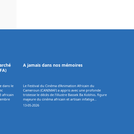
Marché
A jamais dans nos mémoires
AFA)
e dans le
Le Festival du Cinéma d’Animation Africain du
ec
Cameroun (CANIMAF) a appris avec une profonde
 africain
tristesse le décès de l’illustre Bassek Ba Kobhio, figure
vembre
majeure du cinéma africain et artisan infatiga...
13-05-2026