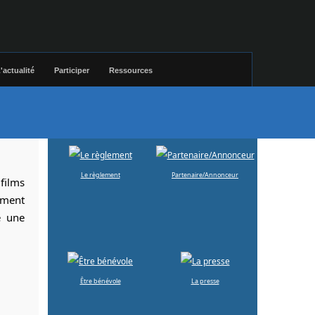
'actualité
Participer
Ressources
Le règlement
Partenaire/Annonceur
 films
ement
e une
Être bénévole
La presse