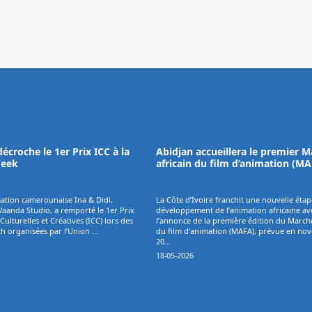
décroche le 1er Prix ICC à la
Abidjan accueillera le premier 
Week
africain du film d’animation (M
mation camerounaise Ina & Didi,
La Côte d’Ivoire franchit une nouvelle étap
aanda Studio, a remporté le 1er Prix
développement de l’animation africaine av
Culturelles et Créatives (ICC) lors des
l’annonce de la première édition du Marché
h organisées par l’Union ...
du film d’animation (MAFA), prévue en no
20...
18-05-2026