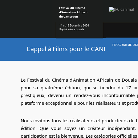
Festival du Cinéma
d’Animation Africain
du Cameroun
11 et 12 Decembre 2026
Krystal Palace Douala
PROGRAMME 202
L'appel à Films pour le CANIMAF 2024 e
Le Festival du Cinéma d'Animation Africain de Douala (
pour sa quatrième édition, qui se tiendra du 17 a
prestigieux, devenu un rendez-vous incontournable p
plateforme exceptionnelle pour les réalisateurs et produ
Nous invitons tous les réalisateurs et producteurs de
édition. Que vous soyez un créateur indépendant,
participation est la bienvenue. Les catégories officielle