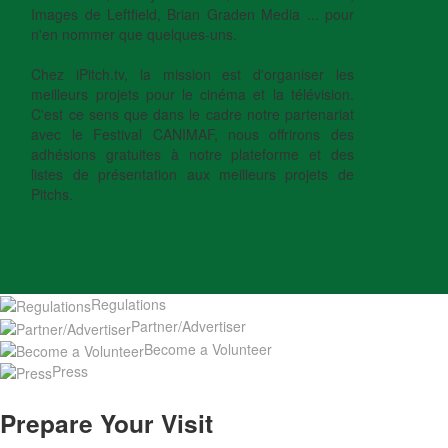
Images de Leftfield, Brian Graden Media ... pour
n'en nommer que quelques-uns.
Chez iPitch.tv, la mission est d'organiser les
meilleurs projets pour le cinéma et la télévision.
C'est ce sens que dans le cadre notre partenariat
avec le Festival CANIMAF, nous offrirons des
adhésions gratuites à notre plateforme et des
listes de présentation aux meilleurs projets de
Pitchs.
Regulations
Partner/Advertiser
Become a Volunteer
Press
Prepare Your Visit