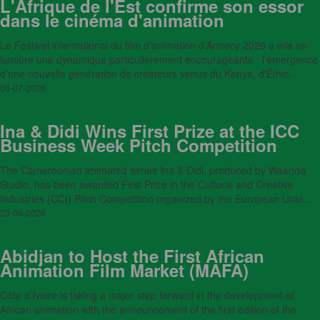
L'Afrique de l'Est confirme son essor
dans le cinéma d'animation
Le Festival international du film d'animation d'Annecy 2026 a mis en
lumière une dynamique particulièrement encourageante : l'émergence
d'une nouvelle génération de créateurs venus du Kenya, d'Éthio...
05-07-2026
Ina & Didi Wins First Prize at the ICC
Business Week Pitch Competition
The Cameroonian animated series Ina & Didi, produced by Waanda
Studio, has been awarded First Prize in the Cultural and Creative
Industries (CCI) Pitch Competition organized by the European Unio...
23-06-2026
Abidjan to Host the First African
Animation Film Market (MAFA)
Côte d’Ivoire is taking a major step forward in the development of
African animation with the announcement of the first edition of the